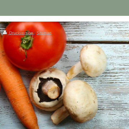
Druckversion
|
Sitemap
Webansicht